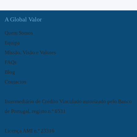
A Global Valor
Quem Somos
Equipa
Missão, Visão e Valores
FAQs
Blog
Contactos
Intermediário de Crédito Vinculado autorizado pelo Banco
de Portugal, registo n.º 6531
Licença AMI n.º 23316