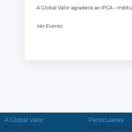
A Global Valor agradece ao IPCA – Instit
Ver Evento
A Global Valor
Particulares
Quem Somos
Crédito Habitaçã