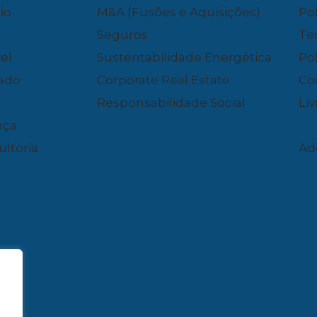
io
M&A (Fusões e Aquisições)
Pol
Seguros
Te
el
Sustentabilidade Energética
Pol
dado
Corporate Real Estate
Co
Responsabilidade Social
Li
nça
ultoria
Ad