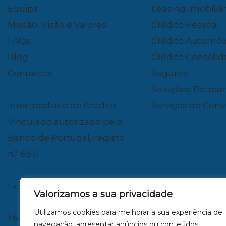
Equipa
Leasing Imobiliár
Missão, Visão e Valores
Crédito Pessoal
FAQs
Crédito Automóv
Blog
Crédito Consoli
Contactos
Seguros
Soluções Poupa
Intermediário de Crédito
Serviços de Cons
Vinculado autorizado pelo
Banco de Portugal, registo
n.º 6531
Licença AMI n.º 23316
Valorizamos a sua privacidade
Utilizamos cookies para melhorar a sua experiência de
Mediador de Seguros
navegação, apresentar anúncios ou conteúdos