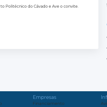
uto Politécnico do Cávado e Ave o convite.
Empresas
In
o
Financiamento
Av