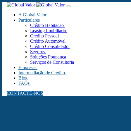
A Global Valor
Particulares
Crédito Habitação
Leasing Imobiliário
Crédito Pessoal
Crédito Automóvel
Crédito Consolidado
Seguros
Soluções Poupança
Serviços de Consultoria
Empresas
Intermediação de Crédito
Blog
FAQs
CONTACTE-NOS