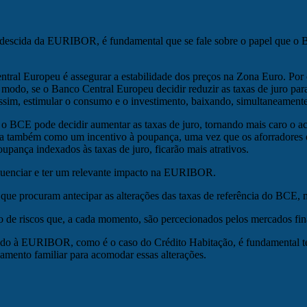
 descida da EURIBOR, é fundamental que se fale sobre o papel que o 
ral Europeu é assegurar a estabilidade dos preços na Zona Euro. Por o
e modo, se o Banco Central Europeu decidir reduzir as taxas de juro 
ssim, estimular o consumo e o investimento, baixando, simultaneamente,
 o BCE pode decidir aumentar as taxas de juro, tornando mais caro o a
na também como um incentivo à poupança, uma vez que os aforradores es
upança indexados às taxas de juro, ficarão mais atrativos.
fluenciar e ter um relevante impacto na EURIBOR.
e procuram antecipar as alterações das taxas de referência do BCE, m
 de riscos que, a cada momento, são percecionados pelos mercados fin
o à EURIBOR, como é o caso do Crédito Habitação, é fundamental termo
mento familiar para acomodar essas alterações.