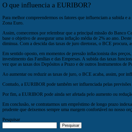
O que influencia a EURIBOR?
Para melhor compreendermos os fatores que influenciam a subida e a
Zona Euro.
Assim, comecemos por relembrar que a principal missão do Banco Cent
base o objetivo de assegurar uma inflação média de 2% ao ano. Dest
diminua. Com a descida das taxas de juro diretoras, o BCE procura, a
Em sentido oposto, em momentos de pressão inflacionista dos preços,
investimento das Famílias e das Empresas. A subida das taxas funcio
vez que as taxas dos Depósitos a Prazo e de outros Instrumentos de Po
Ao aumentar ou reduzir as taxas de juro, o BCE acaba, assim, por in
Contudo, a EURIBOR pode também ser influenciada pelas previsões qu
Por fim, a EURIBOR pode ainda ser afetada pelo aumento ou redução
Em conclusão, se contratarmos um empréstimo de longo prazo indexad
prudente que deixemos sempre uma margem confortável no nosso orça
Pesquisar
Pesquisar